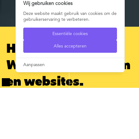
Wij gebruiken cookies
Deze website maakt gebruik van cookies om de
gebruikerservaring te verbeteren.
Essentiële cookies
Hoi!
Alles accepteren
Wij bouwen merken
Aanpassen
en websites.
(Zodat alles klopt.)
Wij geloven dat communiceren vanuit
zite_cookie_consent
1 jaar
jouw identiteit de band met je doelgroep
Opslaan van de cookie-